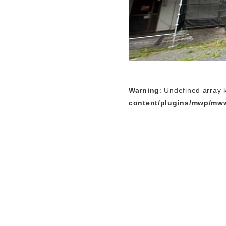
Warning
: Undefined arra
content/plugins/mwp/mw